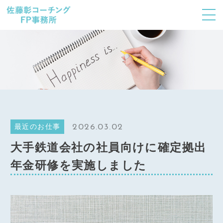
CONCEPT
コンセプト
MENU & PRICE
メニュー
Achievements
研修実績等
2026.03.02
最近のお仕事
INFO
大手鉄道会社の社員向けに確定拠出
事務所概要
年金研修を実施しました
CONTACT
お問い合わせ
営業詳細